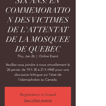
SIX ANS: EN
COMMEMORATIO
N DES VICTIMES
DE L'ATTENTAT
DE LA MOSQUEE
DE QUEBEC
Thu, Jan 26
  |  
Online Event
Veuillez vous joindre à nous virtuellement le
26 janvier de 19 h 30 à 21 h HNE pour une
discussion bilingue sur l'état de
l'islamophobie au Canada.
Registration is closed
See other events