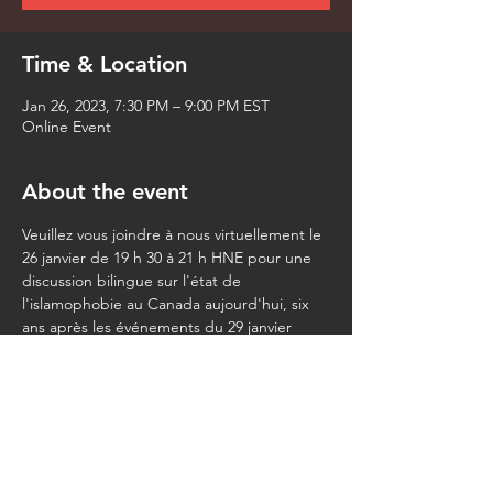
Time & Location
Jan 26, 2023, 7:30 PM – 9:00 PM EST
Online Event
About the event
Veuillez vous joindre à nous virtuellement le 
26 janvier de 19 h 30 à 21 h HNE pour une 
discussion bilingue sur l'état de 
l'islamophobie au Canada aujourd'hui, six 
ans après les événements du 29 janvier 
2017. Nous discuterons du travail juridique 
à la fois jurisprudentiel et législatif qui a eu 
lieu à date pour le combattre à et quelles 
autres mesures peuvent être prises en tant 
que communauté.