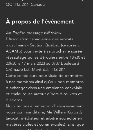
QC H1Z 2K4, Canada
À propos de l'événement
An English message will follow.
L’Association canadienne des avocats 
musulmans - Section Québec (ci-après « 
ACAM ») vous invite à sa prochaine soirée 
réseautage qui se déroulera entre 18h30 et 
20h30 le 17 mars 2023 au 3737 Boulevard 
Crémazie Est, Montréal, H1Z 2K4. 
Cette soirée aura pour visée de permettre 
à nos membres ainsi qu’aux non-membres 
d’échanger dans une ambiance conviviale 
et chaleureuse autour d’hors d'œuvres et 
d’apéros.
Nous tenons à remercier chaleureusement 
notre commanditaire, Me William Korbatly 
(avocat, médiateur et arbitre accrédité en 
matières civiles et commerciales), ainsi que 