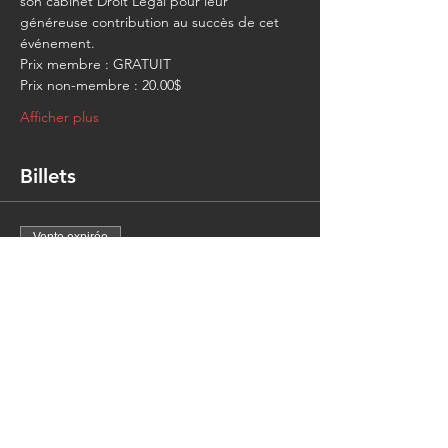
son cabinet Droit Légal pour leur 
généreuse contribution au succès de cet 
événement. 
Prix membre : GRATUIT
Prix non-membre : 20.00$
Afficher plus
Billets
Vente expirée
Type de billet
ACAM - Soirée réseautage
Plus d'info
Prix
20,00 $