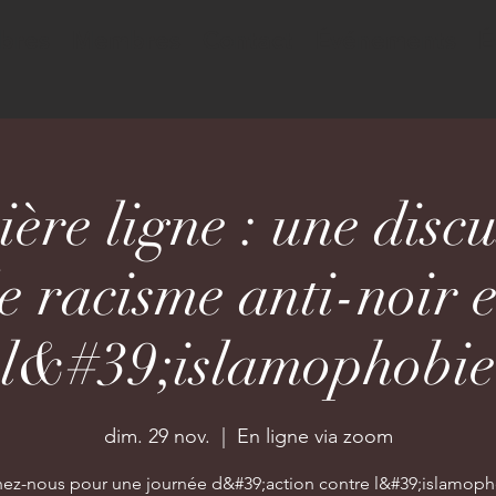
bres
Membres
Contact
Événements
É
ère ligne : une discu
le racisme anti-noir e
l&#39;islamophobie
dim. 29 nov.
  |  
En ligne via zoom
ez-nous pour une journée d&#39;action contre l&#39;islamoph