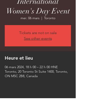
International
Women's Day Event
mer. 06 mars
  |  
Toronto
Tickets are not on sale
See other events
Heure et lieu
06 mars 2024, 18 h 00 – 22 h 00 HNE
Toronto, 20 Toronto St Suite 1400, Toronto,
ON M5C 2B8, Canada
Partager cet événement